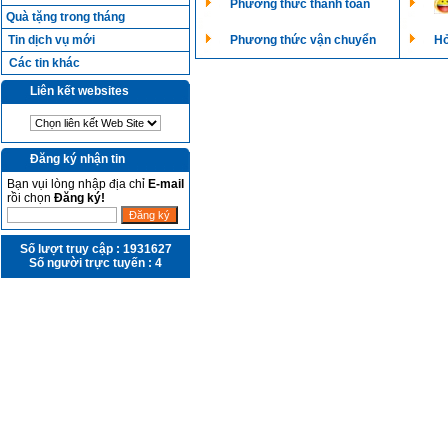
Phương thức thanh toán
Quà tặng trong tháng
Tin dịch vụ mới
Phương thức vận chuyển
Hỏ
Các tin khác
Liên kết websites
Đăng ký nhận tin
Bạn vụi lòng nhập địa chỉ
E-mail
rồi chọn
Đăng ký!
Số lượt truy cập :
1931627
Số người trực tuyến :
4