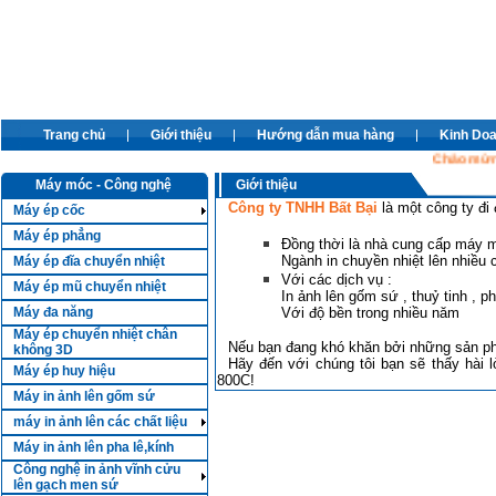
Trang chủ
Giới thiệu
Hướng dẫn mua hàng
Kinh Do
Chào mừng cá
Máy móc - Công nghệ
Giới thiệu
Công ty TNHH Bất Bại
là một công ty đi 
Máy ép cốc
Máy ép phẳng
Đồng thời là nhà cung cấp máy mó
Ngành in chuyền nhiệt lên nhiều c
Máy ép đĩa chuyển nhiệt
Với các dịch vụ :
Máy ép mũ chuyển nhiệt
In ảnh lên gốm sứ , thuỷ tinh , ph
Máy đa năng
Với độ bền trong nhiều năm
Máy ép chuyển nhiệt chân
Nếu bạn đang khó khăn bởi những sản p
không 3D
Hãy đến với chúng tôi bạn sẽ thấy hài
Máy ép huy hiệu
800C!
Máy in ảnh lên gốm sứ
máy in ảnh lên các chất liệu
Máy in ảnh lên pha lê,kính
Công nghệ in ảnh vĩnh cửu
lên gạch men sứ