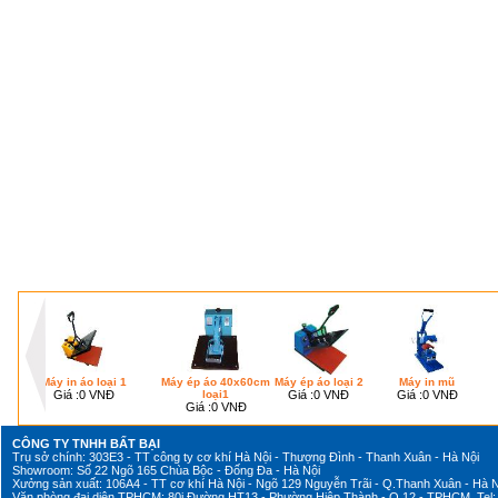
Máy in áo loại 1
Máy ép áo 40x60cm
Máy ép áo loại 2
Máy in mũ
Giá :
0 VNĐ
loại1
Giá :
0 VNĐ
Giá :
0 VNĐ
Giá :
0 VNĐ
CÔNG TY TNHH BẤT BẠI
Trụ sở chính: 303E3 - TT công ty cơ khí Hà Nội - Thượng Đình - Thanh Xuân - Hà Nội
Showroom: Số 22 Ngõ 165 Chùa Bộc - Đống Đa - Hà Nội
Xưởng sản xuất: 106A4 - TT cơ khí Hà Nội - Ngõ 129 Nguyễn Trãi - Q.Thanh Xuân - Hà N
Văn phòng đại diện TPHCM: 80i Đường HT13 - Phường Hiệp Thành - Q.12 - TPHCM Tel: