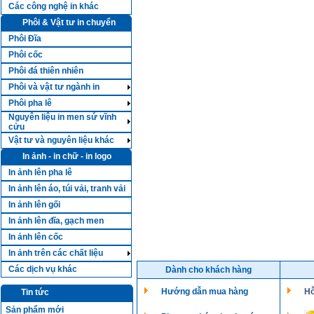
Các công nghệ in khác
Phôi & Vật tư in chuyển
Phôi Đĩa
Phôi cốc
Phôi đá thiên nhiên
Phôi và vật tư ngành in
Phôi pha lê
Nguyên liệu in men sứ vĩnh
cửu
Vật tư và nguyên liệu khác
In ảnh - in chữ - in logo
In ảnh lên pha lê
In ảnh lên áo, túi vải, tranh vải
In ảnh lên gối
In ảnh lên đĩa, gạch men
In ảnh lên cốc
In ảnh trên các chất liệu
Các dịch vụ khác
Dành cho khách hàng
Hướng dẫn mua hàng
Hỗ
Tin tức
Sản phẩm mới