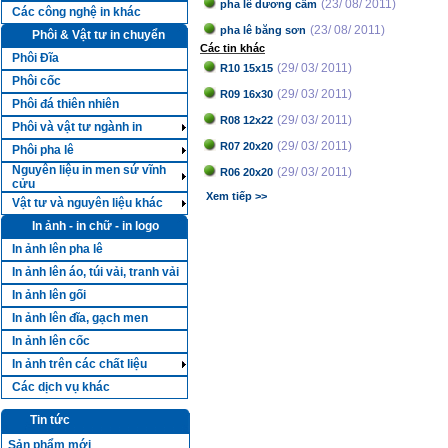
(23/ 08/ 2011)
pha lê dương cầm
Các công nghệ in khác
(23/ 08/ 2011)
pha lê băng sơn
Phôi & Vật tư in chuyển
Các tin khác
Phôi Đĩa
(29/ 03/ 2011)
R10 15x15
Phôi cốc
(29/ 03/ 2011)
R09 16x30
Phôi đá thiên nhiên
(29/ 03/ 2011)
R08 12x22
Phôi và vật tư ngành in
(29/ 03/ 2011)
R07 20x20
Phôi pha lê
Nguyên liệu in men sứ vĩnh
(29/ 03/ 2011)
R06 20x20
cửu
Xem tiếp >>
Vật tư và nguyên liệu khác
In ảnh - in chữ - in logo
In ảnh lên pha lê
In ảnh lên áo, túi vải, tranh vải
In ảnh lên gối
In ảnh lên đĩa, gạch men
In ảnh lên cốc
In ảnh trên các chất liệu
Các dịch vụ khác
Tin tức
Sản phẩm mới