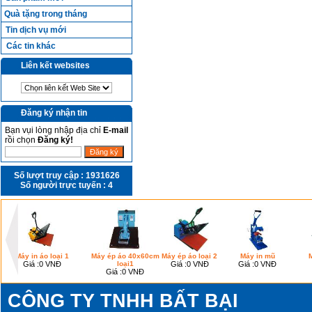
Quà tặng trong tháng
Tin dịch vụ mới
Các tin khác
Liên kết websites
Đăng ký nhận tin
Bạn vụi lòng nhập địa chỉ
E-mail
rồi chọn
Đăng ký!
Số lượt truy cập :
1931626
Số người trực tuyến :
4
Máy in áo loại 1
Máy ép áo 40x60cm
Máy ép áo loại 2
Máy in mũ
M
Giá :
0 VNĐ
loại1
Giá :
0 VNĐ
Giá :
0 VNĐ
Giá :
0 VNĐ
CÔNG TY TNHH BẤT BẠI