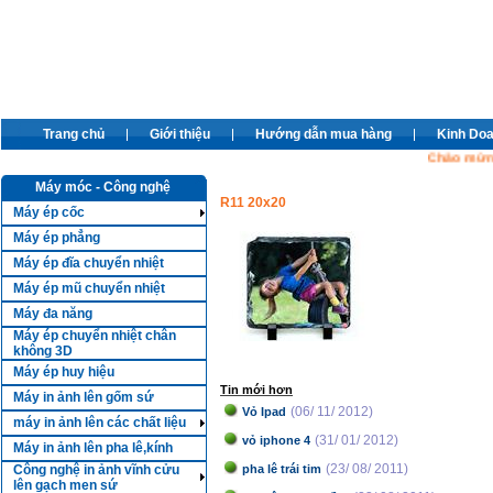
Trang chủ
Giới thiệu
Hướng dẫn mua hàng
Kinh Do
Chào mừng cá
Máy móc - Công nghệ
R11 20x20
Máy ép cốc
Máy ép phẳng
Máy ép đĩa chuyển nhiệt
Máy ép mũ chuyển nhiệt
Máy đa năng
Máy ép chuyển nhiệt chân
không 3D
Máy ép huy hiệu
Tin mới hơn
Máy in ảnh lên gốm sứ
(06/ 11/ 2012)
Vỏ Ipad
máy in ảnh lên các chất liệu
(31/ 01/ 2012)
vỏ iphone 4
Máy in ảnh lên pha lê,kính
(23/ 08/ 2011)
Công nghệ in ảnh vĩnh cửu
pha lê trái tim
lên gạch men sứ