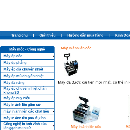
Trang chủ
Giới thiệu
Hướng dẫn mua hàng
Kinh Do
Máy in ảnh lên cốc
Máy móc - Công nghệ
Máy ép cốc
Máy ép phẳng
Máy ép đĩa chuyển nhiệt
Máy ép mũ chuyển nhiệt
Máy đã được cải tiến mới nhất, có thể in l
Máy đa năng
Máy ép chuyển nhiệt chân
không 3D
Máy ép huy hiệu
Máy in ảnh lên gốm sứ
máy in ảnh lên các chất liệu
Máy in ảnh lên pha lê,kính
Công nghệ in ảnh vĩnh cửu
Máy in ảnh lên cốc
Má
lên gạch men sứ