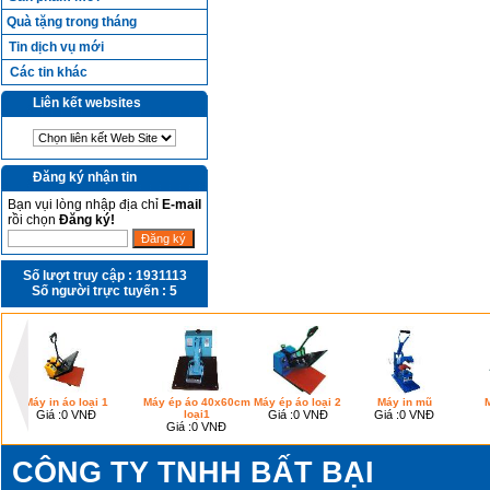
Quà tặng trong tháng
Tin dịch vụ mới
Các tin khác
Liên kết websites
Đăng ký nhận tin
Bạn vụi lòng nhập địa chỉ
E-mail
rồi chọn
Đăng ký!
Số lượt truy cập :
1931113
Số người trực tuyến :
5
Máy in áo loại 1
Máy ép áo 40x60cm
Máy ép áo loại 2
Máy in mũ
M
Giá :
0 VNĐ
loại1
Giá :
0 VNĐ
Giá :
0 VNĐ
Giá :
0 VNĐ
CÔNG TY TNHH BẤT BẠI