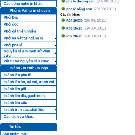
(23/ 08/ 2011)
pha lê dương cầm
Các công nghệ in khác
(23/ 08/ 2011)
pha lê băng sơn
Phôi & Vật tư in chuyển
Các tin khác
Phôi Đĩa
(29/ 03/ 2011)
R04 20X30
Phôi cốc
(29/ 03/ 2011)
R03 15x20
Phôi đá thiên nhiên
(29/ 03/ 2011)
R02 20x20
Phôi và vật tư ngành in
Phôi pha lê
Nguyên liệu in men sứ vĩnh
cửu
Vật tư và nguyên liệu khác
In ảnh - in chữ - in logo
In ảnh lên pha lê
In ảnh lên áo, túi vải, tranh vải
In ảnh lên gối
In ảnh lên đĩa, gạch men
In ảnh lên cốc
In ảnh trên các chất liệu
Các dịch vụ khác
Tin tức
Sản phẩm mới