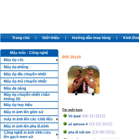
Trang chủ
Giới thiệu
Hướng dẫn mua hàng
Kinh Do
Máy móc - Công nghệ
R05 20x20
Máy ép cốc
Máy ép phẳng
Máy ép đĩa chuyển nhiệt
Máy ép mũ chuyển nhiệt
Máy đa năng
Máy ép chuyển nhiệt chân
không 3D
Máy ép huy hiệu
Tin mới hơn
Máy in ảnh lên gốm sứ
(06/ 11/ 2012)
Vỏ Ipad
máy in ảnh lên các chất liệu
(31/ 01/ 2012)
vỏ iphone 4
Máy in ảnh lên pha lê,kính
(23/ 08/ 2011)
Công nghệ in ảnh vĩnh cửu
pha lê trái tim
lên gạch men sứ