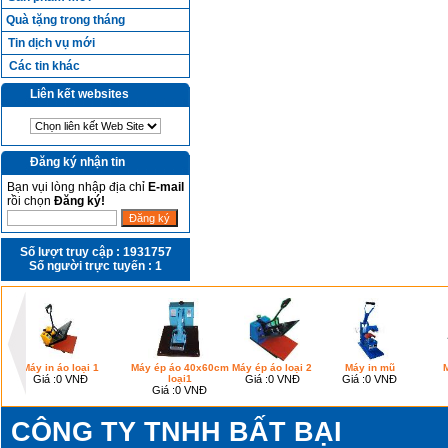
Quà tặng trong tháng
Tin dịch vụ mới
Các tin khác
Liên kết websites
Đăng ký nhận tin
Bạn vụi lòng nhập địa chỉ
E-mail
rồi chọn
Đăng ký!
Số lượt truy cập :
1931757
Số người trực tuyến :
1
Máy in áo loại 1
Máy ép áo 40x60cm
Máy ép áo loại 2
Máy in mũ
M
Giá :
0 VNĐ
loại1
Giá :
0 VNĐ
Giá :
0 VNĐ
Giá :
0 VNĐ
CÔNG TY TNHH BẤT BẠI