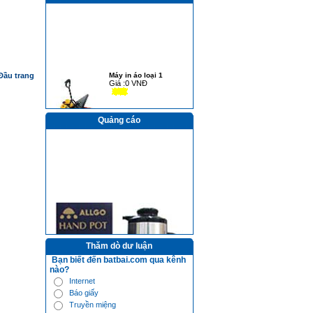
vỏ iphone 4
Máy in áo loại 1
Đầu trang
Giá :
0 VNĐ
Quảng cáo
Máy ép áo 40x60cm
pha lê băng sơn
loại1
Giá :
0 VNĐ
Máy ép áo loại 2
Giá :
0 VNĐ
pha lê trái tim
Thăm dò dư luận
Bạn biết đến batbai.com qua kênh
Máy in mũ
nào?
Giá :
0 VNĐ
Internet
Báo giấy
Truyền miệng
Pha lê trái đào