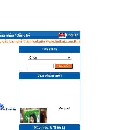
English
ng nhập / Đăng ký
 bạn ghé thăm website www.batbai.com.Kính chúc Quý vị hạnh phúc và thành 
Tìm kiếm
Sản phẩm mới
Vỏ Ipad
Bản in
Máy móc & Thiết bị