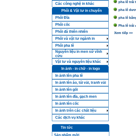
pha lê trái 
Các công nghệ in khác
pha lê dư
Phôi & Vật tư in chuyển
Phôi Đĩa
pha lê băn
Phôi cốc
Pha lê trái
Phôi đá thiên nhiên
Xem tiếp >>
Phôi và vật tư ngành in
Phôi pha lê
Nguyên liệu in men sứ vĩnh
cửu
Vật tư và nguyên liệu khác
In ảnh - in chữ - in logo
In ảnh lên pha lê
In ảnh lên áo, túi vải, tranh vải
In ảnh lên gối
In ảnh lên đĩa, gạch men
In ảnh lên cốc
In ảnh trên các chất liệu
Các dịch vụ khác
Tin tức
Sản phẩm mới