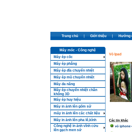
Trang chủ
Giới thiệu
Hướng 
Máy móc - Công nghệ
Vỏ Ipad
Máy ép cốc
Máy ép phẳng
Máy ép đĩa chuyển nhiệt
Máy ép mũ chuyển nhiệt
Máy đa năng
Máy ép chuyển nhiệt chân
không 3D
Máy ép huy hiệu
Máy in ảnh lên gốm sứ
máy in ảnh lên các chất liệu
Máy in ảnh lên pha lê,kính
Các tin khác
Công nghệ in ảnh vĩnh cửu
vỏ iphone 
lên gạch men sứ