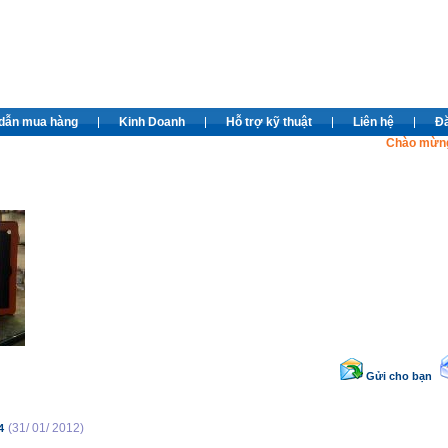
dẫn mua hàng
Kinh Doanh
Hỗ trợ kỹ thuật
Liên hệ
Đă
Chào mừng các
Gửi cho bạn
(31/ 01/ 2012)
4