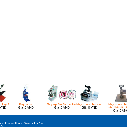
 loại 2
Máy in mũ
Máy ép đĩa đã cải tiến
Máy in ảnh lên cốc
Máy in ảnh lê
 VNĐ
Giá :
0 VNĐ
Giá :
0 VNĐ
Giá :
0 VNĐ
đặc biệt đã cả
Giá :
0 VN
ợng Đình - Thanh Xuân - Hà Nội
ội