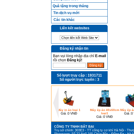
Quà tặng trong tháng
Tin dịch vụ mới
Các tin khác
Liên kết websites
Đăng ký nhận tin
Bạn vụi lòng nhập địa chỉ
E-mail
rồi chọn
Đăng ký!
Số lượt truy cập :
1931711
Số người trực tuyến :
3
Máy in áo loại 1
Máy ép áo 40x60cm
Máy ép áo
Giá :
0 VNĐ
loại1
Giá :
0
Giá :
0 VNĐ
CÔNG TY TNHH BẤT BẠI
Trụ sở chính: 303E3 - TT công ty cơ khí Hà Nội - Thư
Showroom: Số 22 Ngõ 165 Chùa Bộc - Đống Đa - Hà N